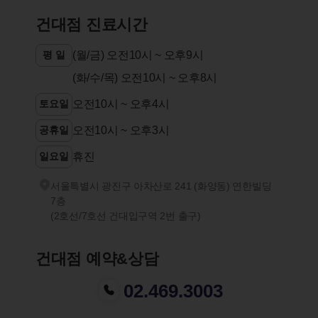
건대점 진료시간
평 일
(월/금) 오전10시 ~ 오후9시
(화/수/목) 오전10시 ~ 오후8시
토요일
오전10시 ~ 오후4시
공휴일
오전10시 ~ 오후3시
일요일
휴진
서울특별시 광진구 아차산로 241 (화양동) 연한빌딩
7층
(2호선/7호선 건대입구역 2번 출구)
건대점 예약&상담
02.469.3003