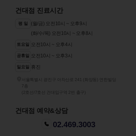
건대점 진료시간
평 일
(월/금) 오전10시 ~ 오후9시
(화/수/목) 오전10시 ~ 오후8시
토요일
오전10시 ~ 오후4시
공휴일
오전10시 ~ 오후3시
일요일
휴진
서울특별시 광진구 아차산로 241 (화양동) 연한빌딩
7층
(2호선/7호선 건대입구역 2번 출구)
건대점 예약&상담
02.469.3003