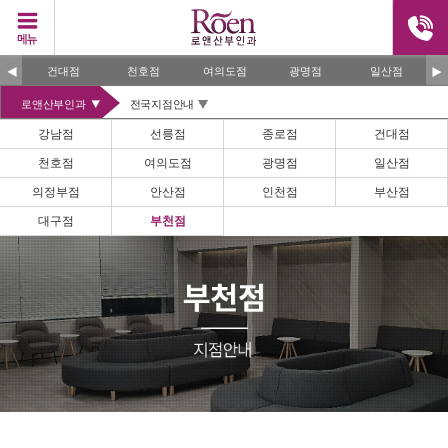
건대점
천호점
여의도점
광명점
일산점
로앤산부인과
전국지점안내
강남점
선릉점
종로점
건대점
천호점
여의도점
광명점
일산점
의정부점
안산점
인천점
부산점
대구점
부천점