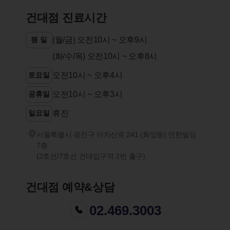
건대점 진료시간
평 일
(월/금) 오전10시 ~ 오후9시
(화/수/목) 오전10시 ~ 오후8시
토요일
오전10시 ~ 오후4시
공휴일
오전10시 ~ 오후3시
일요일
휴진
서울특별시 광진구 아차산로 241 (화양동) 연한빌딩
7층
(2호선/7호선 건대입구역 2번 출구)
건대점 예약&상담
02.469.3003