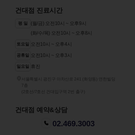
건대점 진료시간
평 일
(월/금) 오전10시 ~ 오후9시
(화/수/목) 오전10시 ~ 오후8시
토요일
오전10시 ~ 오후4시
공휴일
오전10시 ~ 오후3시
일요일
휴진
서울특별시 광진구 아차산로 241 (화양동) 연한빌딩
7층
(2호선/7호선 건대입구역 2번 출구)
건대점 예약&상담
02.469.3003