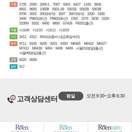
1700
2000
2000-1
7007
9303
6427
1100
3600
8001
9600
1560B
5001-1B
5001B
5002B
5003B
9700
3002
3002(예약)
3007
3007(예약)
3200
3300
3400
P9601(퇴근)
P9602(퇴근)
1550
1570
3030
3100
3100N
9202
9400
9800
G7426
P9201(출근)
서초09
서초10
서초11
서초03
3412
4312
8541(맞춤버스)(공휴일제외)
9711
9100
9200
9201
9300
M6405
M6410
M6427
M7412
M6439
9404
9408
9409
서울01(평일)(출근)
서울06(평일)(출근)
6020
6009
917
평일
오전 9:30~오후 6:30
고객상담센터