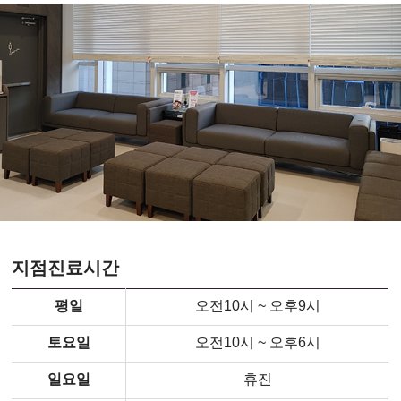
강
지점진료시간
남
산
평일
오전10시 ~ 오후9시
부
인
토요일
오전10시 ~ 오후6시
과,
강
남
일요일
휴진
역