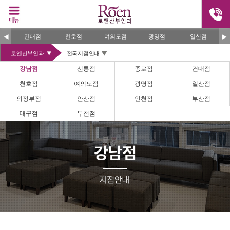
건대점
천호점
여의도점
광명점
일산점
로앤산부인과
전국지점안내
강남점
선릉점
종로점
건대점
천호점
여의도점
광명점
일산점
의정부점
안산점
인천점
부산점
대구점
부천점