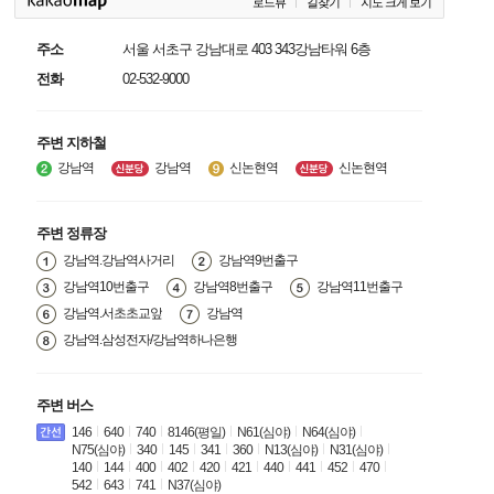
로드뷰
길찾기
지도 크게 보기
주소
서울 서초구 강남대로 403 343강남타워 6층
전화
02-532-9000
주변 지하철
강남역
강남역
신논현역
신논현역
주변 정류장
강남역.강남역사거리
강남역9번출구
강남역10번출구
강남역8번출구
강남역11번출구
강남역.서초초교앞
강남역
강남역.삼성전자/강남역하나은행
주변 버스
146
640
740
8146(평일)
N61(심야)
N64(심야)
N75(심야)
340
145
341
360
N13(심야)
N31(심야)
140
144
400
402
420
421
440
441
452
470
542
643
741
N37(심야)