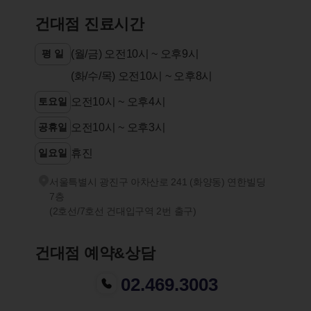
건대점 진료시간
평 일
(월/금) 오전10시 ~ 오후9시
(화/수/목) 오전10시 ~ 오후8시
토요일
오전10시 ~ 오후4시
공휴일
오전10시 ~ 오후3시
일요일
휴진
서울특별시 광진구 아차산로 241 (화양동) 연한빌딩
7층
(2호선/7호선 건대입구역 2번 출구)
건대점 예약&상담
02.469.3003