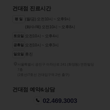
건대점 진료시간
평 일
(월/금) 오전10시 ~ 오후9시
(화/수/목) 오전10시 ~ 오후8시
토요일
오전10시 ~ 오후4시
공휴일
오전10시 ~ 오후3시
일요일
휴진
서울특별시 광진구 아차산로 241 (화양동) 연한빌딩
7층
(2호선/7호선 건대입구역 2번 출구)
건대점 예약&상담
02.469.3003