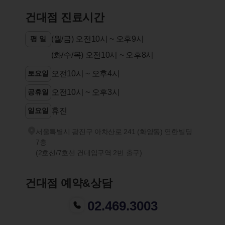
건대점 진료시간
평 일
(월/금) 오전10시 ~ 오후9시
(화/수/목) 오전10시 ~ 오후8시
토요일
오전10시 ~ 오후4시
공휴일
오전10시 ~ 오후3시
일요일
휴진
서울특별시 광진구 아차산로 241 (화양동) 연한빌딩
7층
(2호선/7호선 건대입구역 2번 출구)
건대점 예약&상담
02.469.3003