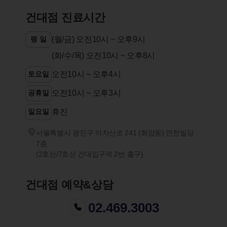
건대점 진료시간
평 일
(월/금) 오전10시 ~ 오후9시
(화/수/목) 오전10시 ~ 오후8시
토요일
오전10시 ~ 오후4시
공휴일
오전10시 ~ 오후3시
일요일
휴진
서울특별시 광진구 아차산로 241 (화양동) 연한빌딩
7층
(2호선/7호선 건대입구역 2번 출구)
건대점 예약&상담
02.469.3003