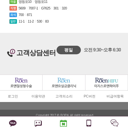
영등포10
영등포11
5609
7007-1
G7625
301
320
700
871
11-1
11-2
530
83
평일
오전 9:30~오후 6:30
고객상담센터
로그인
이용약관
고객의소리
PC버전
비급여항목