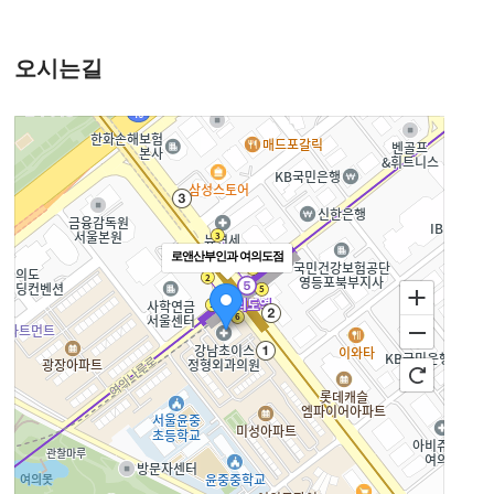
오시는길
로앤산부인과 여의도점