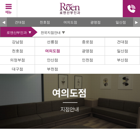
건대점
천호점
여의도점
광명점
일산점
로앤산부인과
전국지점안내
강남점
선릉점
종로점
건대점
천호점
여의도점
광명점
일산점
의정부점
안산점
인천점
부산점
대구점
부천점