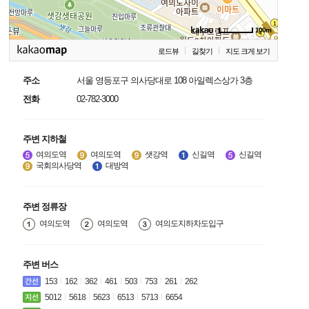
100m
로드뷰
길찾기
지도 크게 보기
주소
서울 영등포구 의사당대로 108 아일렉스상가 3층
전화
02-782-3000
주변 지하철
여의도역
여의도역
샛강역
신길역
신길역
국회의사당역
대방역
주변 정류장
여의도역
여의도역
여의도지하차도입구
주변 버스
153
162
362
461
503
753
261
262
5012
5618
5623
6513
5713
6654