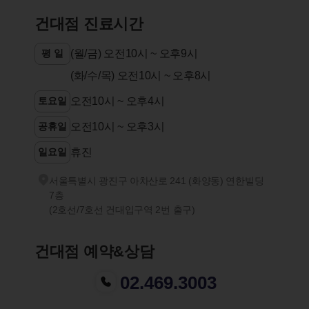
건대점 진료시간
평 일
(월/금) 오전10시 ~ 오후9시
(화/수/목) 오전10시 ~ 오후8시
토요일
오전10시 ~ 오후4시
공휴일
오전10시 ~ 오후3시
일요일
휴진
서울특별시 광진구 아차산로 241 (화양동) 연한빌딩
7층
(2호선/7호선 건대입구역 2번 출구)
건대점 예약&상담
02.469.3003