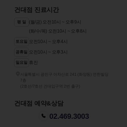
건대점 진료시간
평 일
(월/금) 오전10시 ~ 오후9시
(화/수/목) 오전10시 ~ 오후8시
토요일
오전10시 ~ 오후4시
공휴일
오전10시 ~ 오후3시
일요일
휴진
서울특별시 광진구 아차산로 241 (화양동) 연한빌딩
7층
(2호선/7호선 건대입구역 2번 출구)
건대점 예약&상담
02.469.3003