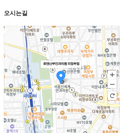
오시는길
로앤산부인과의원 의정부점