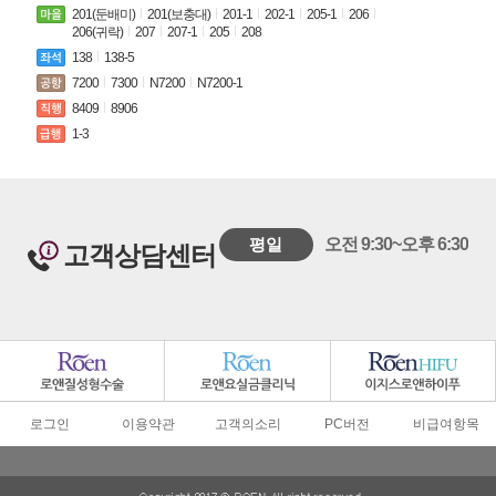
201(둔배미)
201(보충대)
201-1
202-1
205-1
206
206(귀락)
207
207-1
205
208
138
138-5
7200
7300
N7200
N7200-1
8409
8906
1-3
평일
오전 9:30~오후 6:30
고객상담센터
로그인
이용약관
고객의소리
PC버전
비급여항목