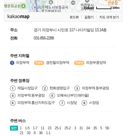
100m
로드뷰
길찾기
지도 크게 보기
주소
경기 의정부시 시민로 117 나이키빌딩 13,14층
전화
031-856-2288
주변 지하철
의정부역
경전철의정부역
의정부중앙역
주변 정류장
제일시장입구
한화생명입구
의정부역.동부광장
의정부역.동부광장
오혜숙산부인과(마을)
의정부역.흥선지하도입구
시장앞
시장앞
주변 버스
1
1-5
1-7
11
23
25-1
25-2
3
31
34
35
5
56
21
33
8
36
1-1