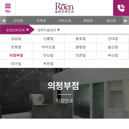
건대점
천호점
여의도점
광명점
일산점
로앤산부인과
전국지점안내
강남점
선릉점
종로점
건대점
천호점
여의도점
광명점
일산점
의정부점
안산점
인천점
부산점
대구점
부천점