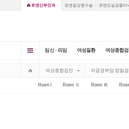
로앤산부인과
로앤질성형수술
로앤요실금클리
임신 ∙ 피임
여성질환
여성종합검
로앤소개
임신초기증상
질염
여성종합검진
자궁경부암 정밀
임신 ∙ 
질성형클리닉
여성
Secret Care,
임신진단방법
자궁경
여성종
Secret Roen
배란일계산
비정상
부천점
강남점
선릉점
종로점
Roen I
Roen Ⅱ
Roen Ⅲ
Roe
하이
요실
진료 
로앤의료서비스
임신초기증상
질성형수술
레이저질타이트닝
질염
쁘띠질
임신주수변화
성병클
Roen I
Vision&Mind
소음순수술
처녀막재생술
피임법
자궁경부미
자궁근
Roen Ⅱ
의료진소개
자궁근종 
요실금클리
당일수술·
사후피임약
자궁경
부정출혈
전국지점안내
Roen Ⅲ
자궁선근증
임신·피임
골반염
성병클리닉
지점진료안내
임신진단방법
Roen Ⅳ
요실금
카톡상담
찾아오시는길
하이푸클리
방광염
Roen Ⅴ
실시간채