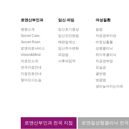
로앤산부인과
임신·피임
여성질환
병원소개
임신초기증상
질염
Secret Care,
임신진단방법
자궁경부미란
Secret Roen
배란일계산
비정상출혈
로앤의료서비스
임신주수변화
성병클리닉
Vision&Mind
피임법
하이푸클리닉
의료진소개
사후피임약
자궁경부암
전국지점안내
요실금
지점진료안내
골반염
찾아오시는길
방광염
생리늦어지는이유
로앤산부인과 전국 지점
로앤질성형클리닉 전국