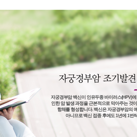
어지는이유
예방접종
전체상담리스트
상담
상담
제목
지점
등록일
밀검사
비용문의
천호
2026-08-
비용문의
서면
2026-08-
리스트
는이유
수술비용문의
안산
2026-08-
수술비용문의
안산
2026-08-
비용문의
강남
2026-08-
자궁경부암 백신이 인유두종 바이러스(HPV)에
인한 암 발생 과정을 근본적으로 막아주는 것이
항체를 형성합니다. 백신은 자궁경부암의 예
아니므로 백신 접종 후에도 1년에 1번씩