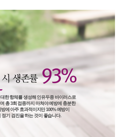
23
24
25
26
27
28
29
30
31
진행상태
로그인
08
대기
생리주기를 선택하세요
생리주기선택
08
대기
07
완료
자세히보기
회원가입
예상 배란일 확인하기
07
완료
자세히보기
07
완료
 대한 항체를 생성해 인유두종 바이러스로
며 총 3회 접종까지 마쳐야 예방에 충분한
방에 아주 효과적이지만 100% 예방이
 정기 검진을 하는 것이 좋습니다.