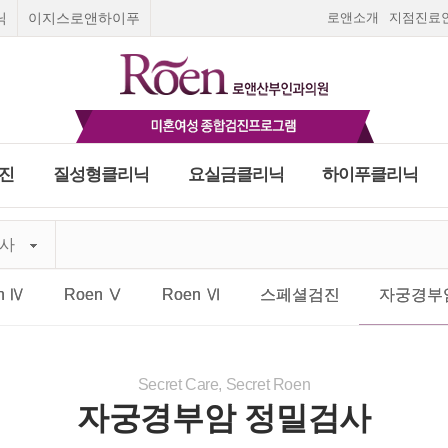
닉
이지스로앤하이푸
로앤소개
지점진료
진
질성형클리닉
요실금클리닉
하이푸클리닉
Roen I
질성형수술
요실금 클리닉
로앤여성종합검진
스페셜 검진
검사
피임
고민하지말고 지금!
피임법
질환
부미란
Roen Ⅱ
질탄력매직실리프팅
합검진
여성질환 치료와 예방을 위한 로앤의 종합검진
오직 5초 실시간 채팅상담
올바른 피임법을 알고
출혈
Roen Ⅲ
레이저질타이트닝
건대점
천호점
여의도점
광명점
일산점
나에게 맞는 피입법을
n Ⅳ
Roen Ⅴ
Roen Ⅵ
평 일
:
오전 9:30~오후 6:30
스페셜검진
자궁경부
푸클리닉
금클리닉
∙ 수술상담
임신초기증상
필러
선택하세요.
리닉
Roen Ⅳ
쁘띠질필러
임신초기출혈
란
종 클리닉
Roen Ⅴ
소음순수술
자궁외임신
하이푸치료
닉
수술상담
입덧
부암
Roen Ⅵ
처녀막재생술
호르몬검사
간염4종검사
빈혈정밀검
사
 하이푸치료
상담
스페셜검진
실시간 채팅상담 바로가기
Secret Care, Secret Roen
임신주수계산
임신진단방법
자궁경부암 정밀검사
자궁경부암 정밀검사
임신기간계산
마지막 생리날짜로
닉
로앤영양수액
임신주수계산하기
팅상담