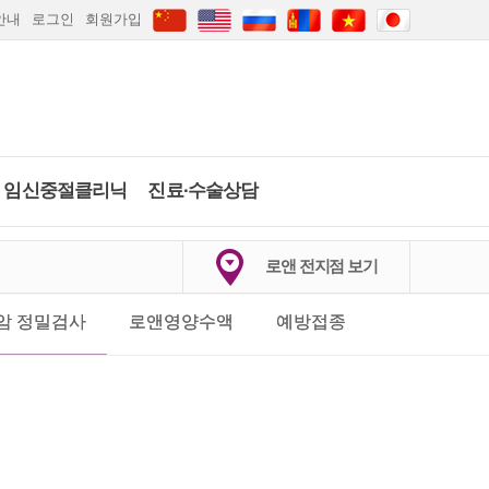
안내
로그인
회원가입
임신중절클리닉
진료∙수술상담
하이푸클리닉
임신중절수술
당일수술·수술상
배란일계산
임신주수계산
로앤 전지점 보기
담
약물중절
임신·피임상담
2026
.
8월
마지막생리 시작일은?
의정부점
안산점
인천점
부산점
암 정밀검사
로앤영양수액
예방접종
카톡상담
카톡상담
당일수술·수술상담
실시간채팅상담
일
월
화
수
목
금
토
자세히보기
간편문자상담
1
갑상선검사
간편전화상담
2
3
4
5
6
7
8
FAQ
9
10
11
12
13
14
15
임신·피임상담
자세히보기
자세히보기
전체상담리스트
16
17
18
19
20
21
22