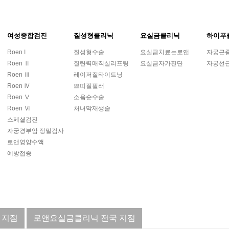
여성종합검진
질성형클리닉
요실금클리닉
하이푸
Roen I
질성형수술
요실금치료는로앤
자궁근
Roen Ⅱ
질탄력매직실리프팅
요실금자가진단
자궁선
Roen Ⅲ
레이저질타이트닝
Roen Ⅳ
쁘띠질필러
Roen Ⅴ
소음순수술
Roen Ⅵ
처녀막재생술
스페셜검진
자궁경부암 정밀검사
로앤영양수액
예방접종
 지점
로앤요실금클리닉 전국 지점