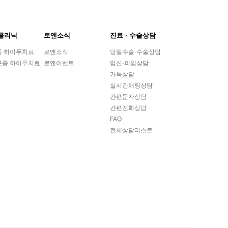
클리닉
로앤소식
진료 ∙ 수술상담
종 하이푸치료
로앤소식
당일수술·수술상담
근증 하이푸치료
로앤이벤트
임신·피임상담
카톡상담
실시간채팅상담
간편문자상담
간편전화상담
FAQ
전체상담리스트