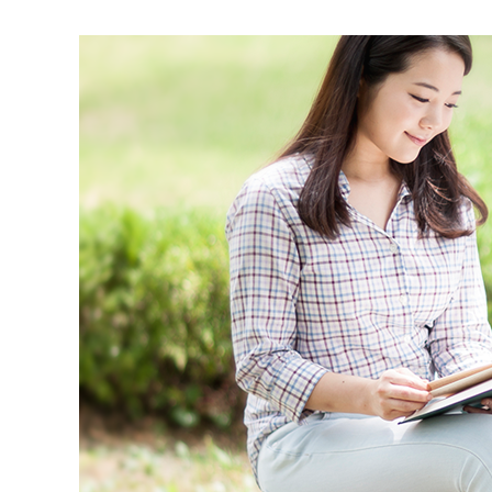
자궁경부암
배란일계산
생리늦
Roen Ⅵ
간편문자
요실금
임신주수변화
스페셜검진
간편전화
골반염
피임법
자궁경부암 정
FAQ
방광염
사후피임약
로앤영양수액
전체상담
생리늦어지
예방접종
자세히보기
자세히보기