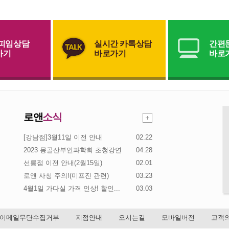
·피임상담
실시간 카톡상담
간편
가기
바로가기
바로
로앤
소식
[강남점]3월11일 이전 안내
02.22
2023 몽골산부인과학회 초청강연
04.28
선릉점 이전 안내(2월15일)
02.01
로앤 사칭 주의!(미프진 관련)
03.23
4월1일 가다실 가격 인상! 할인...
03.03
이메일무단수집거부
지점안내
오시는길
모바일버전
고객의