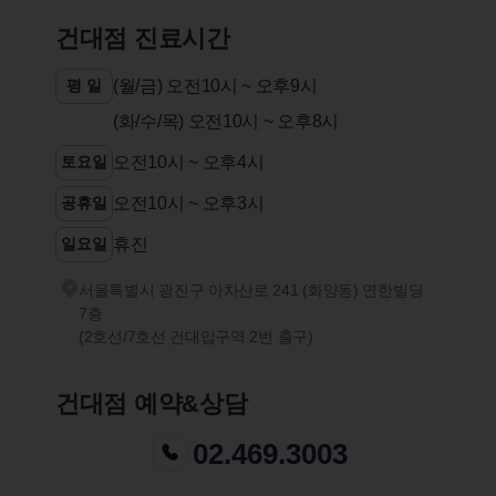
건대점 진료시간
평 일
(월/금) 오전10시 ~ 오후9시
(화/수/목) 오전10시 ~ 오후8시
토요일
오전10시 ~ 오후4시
공휴일
오전10시 ~ 오후3시
일요일
휴진
서울특별시 광진구 아차산로 241 (화양동) 연한빌딩
7층
(2호선/7호선 건대입구역 2번 출구)
건대점 예약&상담
02.469.3003