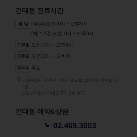
건대점 진료시간
평 일
(월/금) 오전10시 ~ 오후9시
(화/수/목) 오전10시 ~ 오후8시
토요일
오전10시 ~ 오후4시
공휴일
오전10시 ~ 오후3시
일요일
휴진
서울특별시 광진구 아차산로 241 (화양동) 연한빌딩
7층
(2호선/7호선 건대입구역 2번 출구)
건대점 예약&상담
02.469.3003