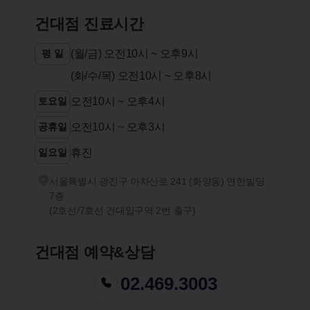
건대점 진료시간
평 일
(월/금) 오전10시 ~ 오후9시
(화/수/목) 오전10시 ~ 오후8시
토요일
오전10시 ~ 오후4시
공휴일
오전10시 ~ 오후3시
일요일
휴진
서울특별시 광진구 아차산로 241 (화양동) 연한빌딩
7층
(2호선/7호선 건대입구역 2번 출구)
건대점 예약&상담
02.469.3003